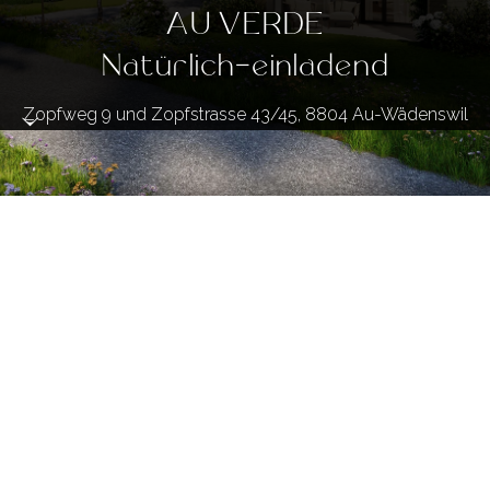
AU VERDE
Natürlich-einladend
Zopfweg 9 und Zopfstrasse 43/45, 8804 Au-Wädenswil